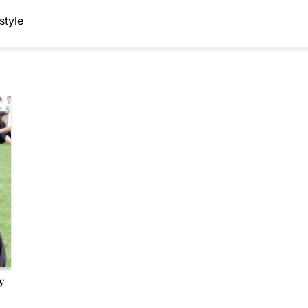
style
y