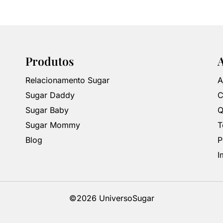
Produtos
Relacionamento Sugar
A
Sugar Daddy
C
Sugar Baby
Q
Sugar Mommy
T
Blog
P
I
©2026 UniversoSugar