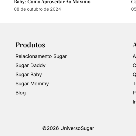
Baby: Como Aproveitar Ao Máximo
C
08 de outubro de 2024
05
Produtos
Relacionamento Sugar
A
Sugar Daddy
C
Sugar Baby
Q
Sugar Mommy
T
Blog
P
I
©2026 UniversoSugar