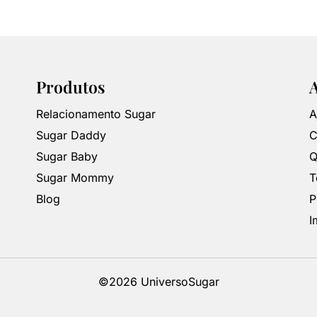
Produtos
Relacionamento Sugar
A
Sugar Daddy
C
Sugar Baby
Q
Sugar Mommy
T
Blog
P
I
©2026 UniversoSugar