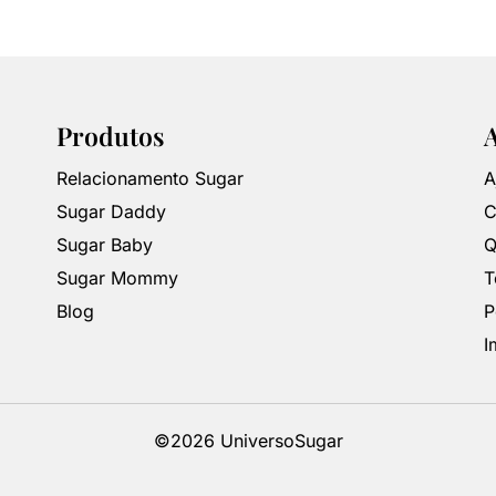
Produtos
Relacionamento Sugar
A
Sugar Daddy
C
Sugar Baby
Q
Sugar Mommy
T
Blog
P
I
©2026 UniversoSugar