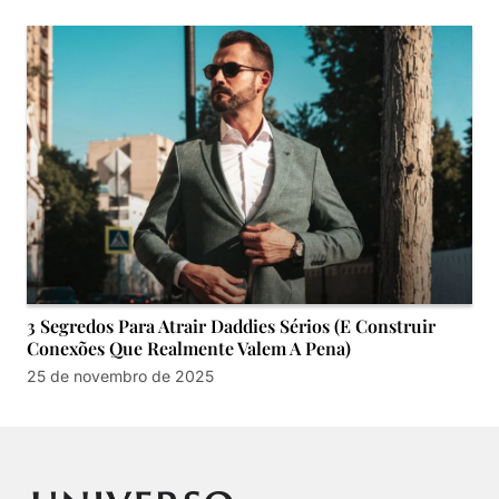
3 Segredos Para Atrair Daddies Sérios (E Construir
Conexões Que Realmente Valem A Pena)
25 de novembro de 2025