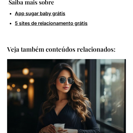
Saiba mais sobre
App sugar baby grátis
5 sites de relacionamento grátis
Veja também conteúdos relacionados: