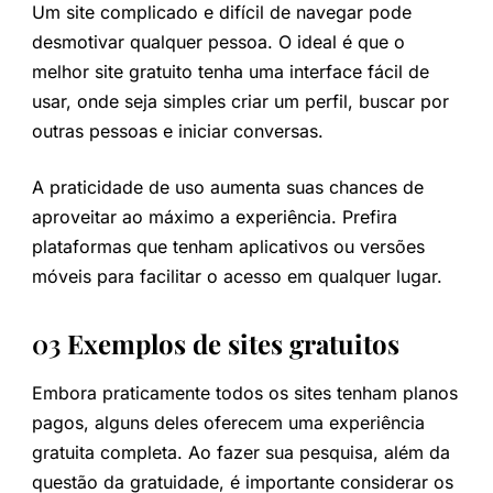
Um site complicado e difícil de navegar pode
desmotivar qualquer pessoa. O ideal é que o
melhor site gratuito tenha uma interface fácil de
usar, onde seja simples criar um perfil, buscar por
outras pessoas e iniciar conversas.
A praticidade de uso aumenta suas chances de
aproveitar ao máximo a experiência. Prefira
plataformas que tenham aplicativos ou versões
móveis para facilitar o acesso em qualquer lugar.
03
Exemplos de sites gratuitos
Embora praticamente todos os sites tenham planos
pagos, alguns deles oferecem uma experiência
gratuita completa. Ao fazer sua pesquisa, além da
questão da gratuidade, é importante considerar os