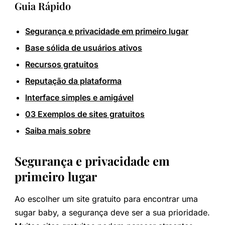
Guia Rápido
Segurança e privacidade em primeiro lugar
Base sólida de usuários ativos
Recursos gratuitos
Reputação da plataforma
Interface simples e amigável
03 Exemplos de sites gratuitos
Saiba mais sobre
Segurança e privacidade em
primeiro lugar
Ao escolher um site gratuito para encontrar uma
sugar baby, a segurança deve ser a sua prioridade.