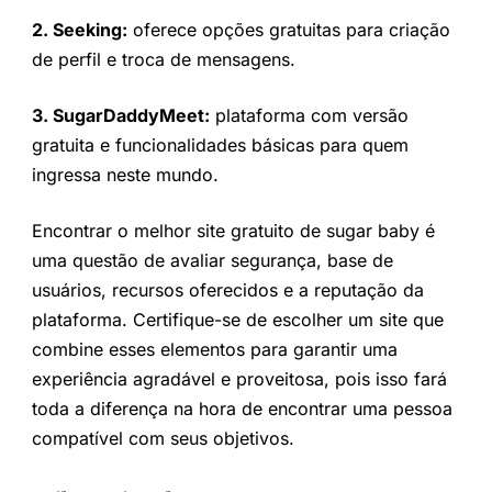
2. Seeking:
oferece opções gratuitas para criação
de perfil e troca de mensagens.
3. SugarDaddyMeet:
plataforma com versão
gratuita e funcionalidades básicas para quem
ingressa neste mundo.
Encontrar o melhor site gratuito de sugar baby é
uma questão de avaliar segurança, base de
usuários, recursos oferecidos e a reputação da
plataforma. Certifique-se de escolher um site que
combine esses elementos para garantir uma
experiência agradável e proveitosa, pois isso fará
toda a diferença na hora de encontrar uma pessoa
compatível com seus objetivos.