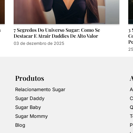
m
7 Segredos Do Universo Sugar: Como Se
3 
Destacar E Atrair Daddies De Alto Valor
Co
P
03 de dezembro de 2025
25
Produtos
Relacionamento Sugar
A
Sugar Daddy
C
Sugar Baby
Q
Sugar Mommy
T
Blog
P