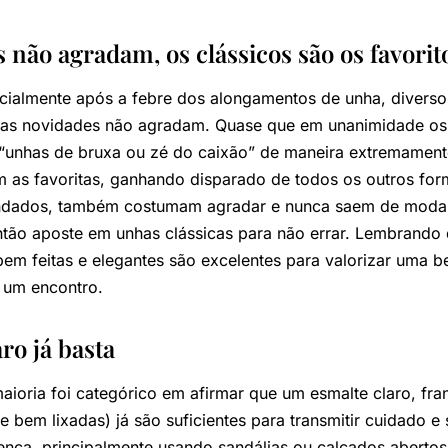
não agradam, os clássicos são os favorit
ialmente após a febre dos alongamentos de unha, diversos
sas novidades não agradam. Quase que em unanimidade os
unhas de bruxa ou zé do caixão” de maneira extremament
 as favoritas, ganhando disparado de todos os outros for
ndados, também costumam agradar e nunca saem de moda
ntão aposte em unhas clássicas para não errar. Lembrando 
em feitas e elegantes são excelentes para valorizar uma b
 um encontro.
ro já basta
aioria foi categórico em afirmar que um esmalte claro, fr
e bem lixadas) já são suficientes para transmitir cuidado e
nça, principalmente usando sandálias ou calçados abertos