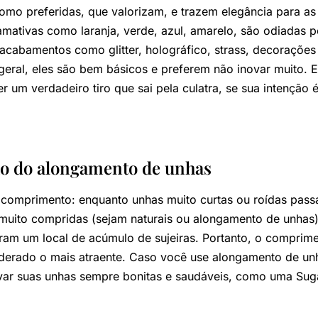
mo preferidas, que valorizam, e trazem elegância para as
amativas como laranja, verde, azul, amarelo, são odiadas
o acabamentos como glitter, holográfico, strass, decoraçõ
geral, eles são bem básicos e preferem não inovar muito. E
r um verdadeiro tiro que sai pela culatra, se sua intenção
o do alongamento de unhas
 o comprimento: enquanto unhas muito curtas ou roídas pa
 muito compridas (sejam naturais ou alongamento de unhas)
ram um local de acúmulo de sujeiras. Portanto, o comprim
iderado o mais atraente. Caso você use alongamento de un
ar suas unhas sempre bonitas e saudáveis, como uma Sug