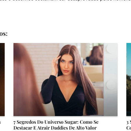
os:
m
7 Segredos Do Universo Sugar: Como Se
3 
Destacar E Atrair Daddies De Alto Valor
Co