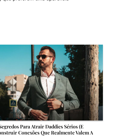
Segredos Para Atrair Daddies Sérios (E
nstruir Conexões Que Realmente Valem A