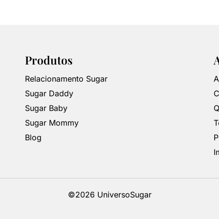
Produtos
Relacionamento Sugar
A
Sugar Daddy
C
Sugar Baby
Q
Sugar Mommy
T
Blog
P
I
©2026 UniversoSugar