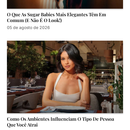
O Que As Sugar Babies Mais Elegantes Têm Em
Comum (e Não É O Look!)
05 de agosto de 2026
Como Os Ambientes Influenciam O Tipo De Pessoa
Que Você Atrai