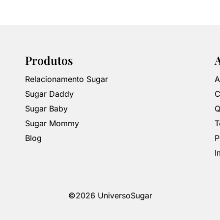
Produtos
Relacionamento Sugar
A
Sugar Daddy
C
Sugar Baby
Q
Sugar Mommy
T
Blog
P
I
©2026 UniversoSugar