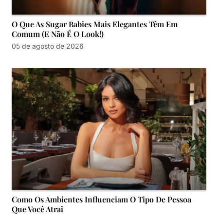
O Que As Sugar Babies Mais Elegantes Têm Em
Comum (e Não É O Look!)
05 de agosto de 2026
Como Os Ambientes Influenciam O Tipo De Pessoa
Que Você Atrai