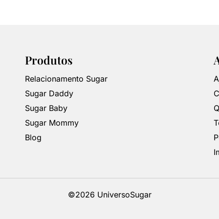
Produtos
Relacionamento Sugar
A
Sugar Daddy
C
Sugar Baby
Q
Sugar Mommy
T
Blog
P
I
©2026 UniversoSugar