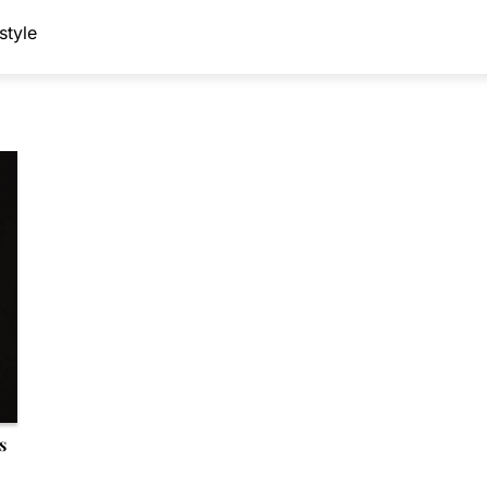
style
s