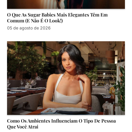
O Que As Sugar Babies Mais Elegantes Têm Em
Comum (e Não É O Look!)
05 de agosto de 2026
Como Os Ambientes Influenciam O Tipo De Pessoa
Que Você Atrai