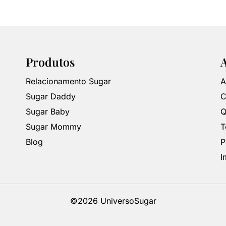
Produtos
Relacionamento Sugar
A
Sugar Daddy
C
Sugar Baby
Q
Sugar Mommy
T
Blog
P
I
©2026 UniversoSugar