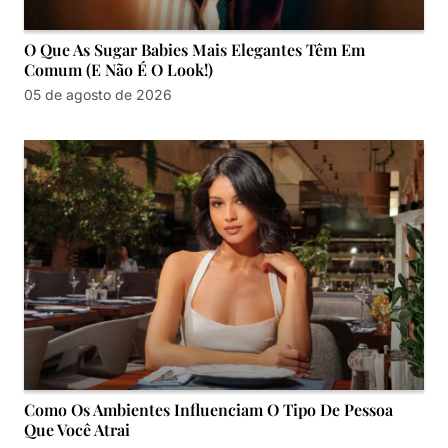
O Que As Sugar Babies Mais Elegantes Têm Em
Comum (e Não É O Look!)
05 de agosto de 2026
Como Os Ambientes Influenciam O Tipo De Pessoa
Que Você Atrai