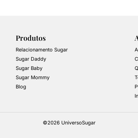
Produtos
Relacionamento Sugar
A
Sugar Daddy
C
Sugar Baby
Q
Sugar Mommy
T
Blog
P
I
©2026 UniversoSugar