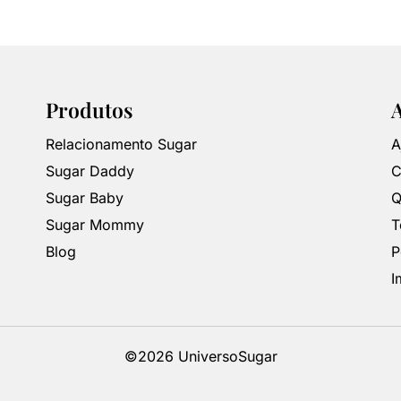
Produtos
Relacionamento Sugar
A
Sugar Daddy
C
Sugar Baby
Q
Sugar Mommy
T
Blog
P
I
©2026 UniversoSugar