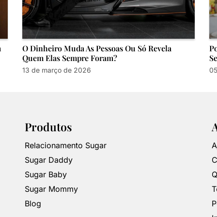
m
O Dinheiro Muda As Pessoas Ou Só Revela
Po
Quem Elas Sempre Foram?
Se
13 de março de 2026
05
Produtos
Relacionamento Sugar
A
Sugar Daddy
C
Sugar Baby
Q
Sugar Mommy
T
Blog
P