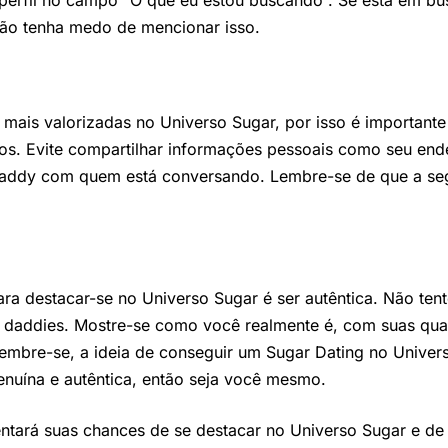
u perfil no campo “O que eu estou buscando”. Se está em 
não tenha medo de mencionar isso.
 mais valorizadas no Universo Sugar, por isso é importan
. Evite compartilhar informações pessoais como seu ender
daddy com quem está conversando. Lembre-se de que a se
ara destacar-se no Universo Sugar é ser autêntica. Não ten
 daddies. Mostre-se como você realmente é, com suas quali
Lembre-se, a ideia de conseguir um Sugar Dating no Unive
uína e autêntica, então seja você mesmo.
ntará suas chances de se destacar no Universo Sugar e de